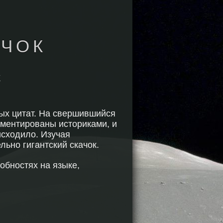
АЧОК
Х
тых цитат. На свершившийся
ментированы историками, и
исходило. Изучая
льно гигантский скачок.
обностях на языке,